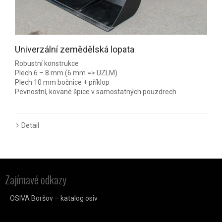
Univerzální zemědělská lopata
Robustní konstrukce
Plech 6 – 8 mm (6 mm => UZLM)
Plech 10 mm bočnice + příklop
Pevnostní, kované špice v samostatných pouzdrech
Detail
Zajímavé odkazy
OSIVA Boršov – katalog osiv