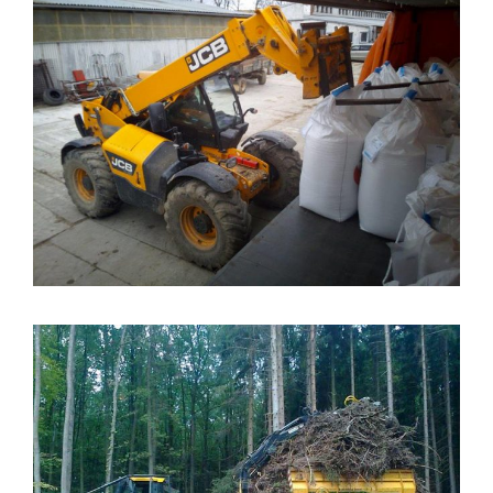
JCB 550-80 vykládka vaků
Fastrac 2170 +vyvážečka