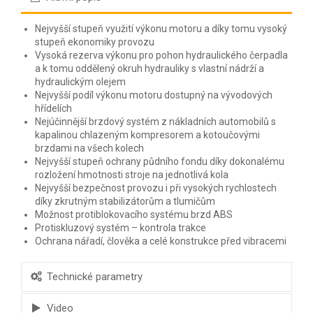
Nejvyšší stupeň využití výkonu motoru a díky tomu vysoký
stupeň ekonomiky provozu
Vysoká rezerva výkonu pro pohon hydraulického čerpadla
a k tomu oddělený okruh hydrauliky s vlastní nádrží a
hydraulickým olejem
Nejvyšší podíl výkonu motoru dostupný na vývodových
hřídelích
Nejúčinnější brzdový systém z nákladních automobilů s
kapalinou chlazeným kompresorem a kotoučovými
brzdami na všech kolech
Nejvyšší stupeň ochrany půdního fondu díky dokonalému
rozložení hmotnosti stroje na jednotlivá kola
Nejvyšší bezpečnost provozu i při vysokých rychlostech
díky zkrutným stabilizátorům a tlumičům
Možnost protiblokovacího systému brzd ABS
Protiskluzový systém – kontrola trakce
Ochrana nářadí, člověka a celé konstrukce před vibracemi
Technické parametry
Video