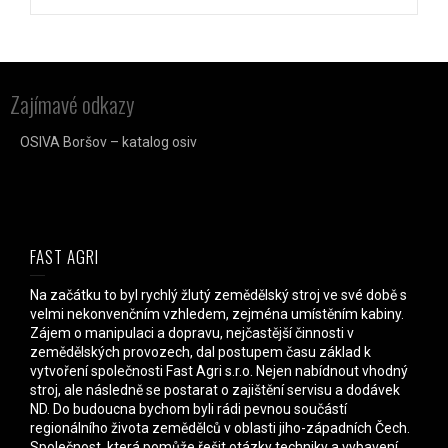
Zajímavé odkazy
OSIVA Boršov – katalog osiv
FAST AGRI
Na začátku to byl rychlý žlutý zemědělský stroj ve své době s
velmi nekonvenčním vzhledem, zejména umístěním kabiny.
Zájem o manipulaci a dopravu, nejčastější činnosti v
zemědělských provozech, dal postupem času základ k
vytvoření společnosti Fast Agri s.r.o. Nejen nabídnout vhodný
stroj, ale následně se postarat o zajištění servisu a dodávek
ND. Do budoucna bychom byli rádi pevnou součástí
regionálního života zemědělců v oblasti jiho-západních Čech.
Společnost, která pomůže řešit otázky techniky a vybavení,