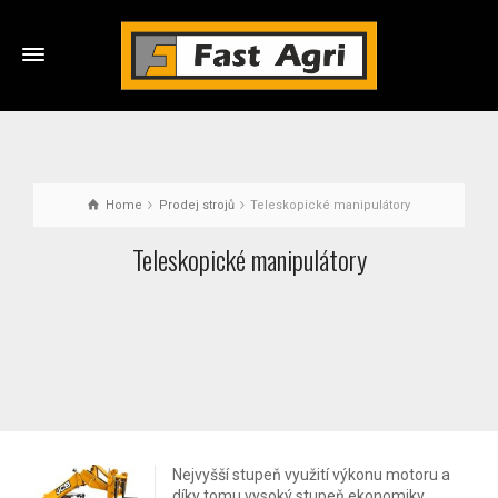
Home
Prodej strojů
Teleskopické manipulátory
Teleskopické manipulátory
Nejvyšší stupeň využití výkonu motoru a
díky tomu vysoký stupeň ekonomiky