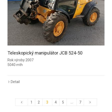
Teleskopický manipulátor JCB 524-50
Rok výroby 2007
5040 mth
Detail
1
2
3
4
5
…
7