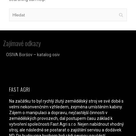
Zajímavé odkazy
OSIVA Boršov – katalog osiv
FAST AGRI
Na začátku to byl rychlý žlutý zemědělský stroj ve své době s
velmi nekonvenčním vzhledem, zejména umístěním kabiny.
Zájem o manipulaci a dopravu, nejčastější činnosti v
zemědělských provozech, dal postupem času základ k
vytvoření společnosti Fast Agri s.r.o. Nejen nabídnout vhodný
stroj, ale následně se postarat o zajištění servisu a dodávek
ND. Do budoucna bychom byli rádi pevnou součástí