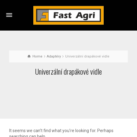
Home
Adaptéry
Univerzální drapákové vidle
Univerzální drapákové vidle
It seems we can’t find what you’re looking for. Perhaps
searching can help.