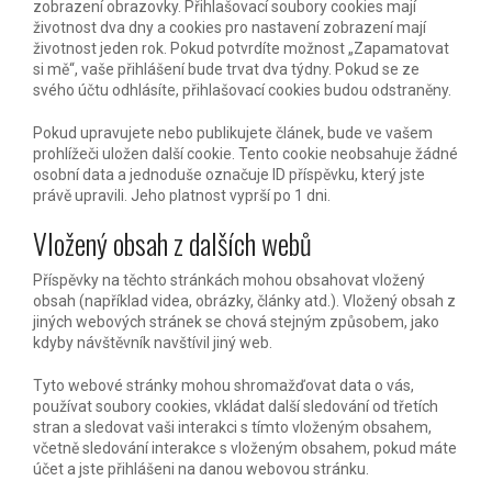
zobrazení obrazovky. Přihlašovací soubory cookies mají
životnost dva dny a cookies pro nastavení zobrazení mají
životnost jeden rok. Pokud potvrdíte možnost „Zapamatovat
si mě“, vaše přihlášení bude trvat dva týdny. Pokud se ze
svého účtu odhlásíte, přihlašovací cookies budou odstraněny.
Pokud upravujete nebo publikujete článek, bude ve vašem
prohlížeči uložen další cookie. Tento cookie neobsahuje žádné
osobní data a jednoduše označuje ID příspěvku, který jste
právě upravili. Jeho platnost vyprší po 1 dni.
Vložený obsah z dalších webů
Příspěvky na těchto stránkách mohou obsahovat vložený
obsah (například videa, obrázky, články atd.). Vložený obsah z
jiných webových stránek se chová stejným způsobem, jako
kdyby návštěvník navštívil jiný web.
Tyto webové stránky mohou shromažďovat data o vás,
používat soubory cookies, vkládat další sledování od třetích
stran a sledovat vaši interakci s tímto vloženým obsahem,
včetně sledování interakce s vloženým obsahem, pokud máte
účet a jste přihlášeni na danou webovou stránku.