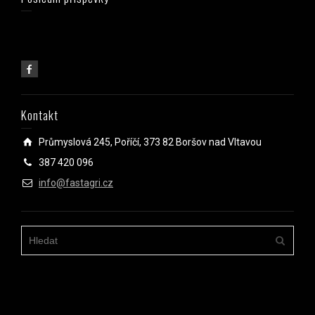
Kontakt
Průmyslová 245, Poříčí, 373 82 Boršov nad Vltavou
387 420 096
info@fastagri.cz