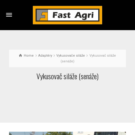
Home
Adaptéry
Vykusovače siláže
Vykusovač siláže
(senáže)
Vykusovač siláže (senáže)