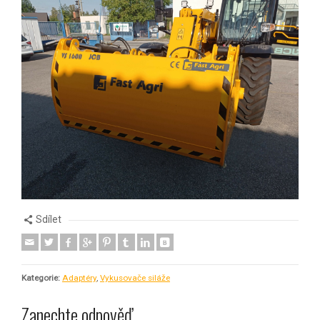
Sdílet
Kategorie:
Adaptéry
,
Vykusovače siláže
Zanechte odpověď