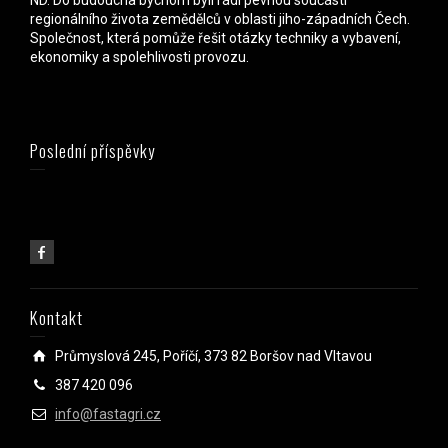
ND. Do budoucna bychom byli rádi pevnou součástí
regionálního života zemědělců v oblasti jiho-západních Čech.
Společnost, která pomůže řešit otázky techniky a vybavení,
ekonomiky a spolehlivosti provozu.
Poslední příspěvky
Kontakt
Průmyslová 245, Poříčí, 373 82 Boršov nad Vltavou
387 420 096
info@fastagri.cz